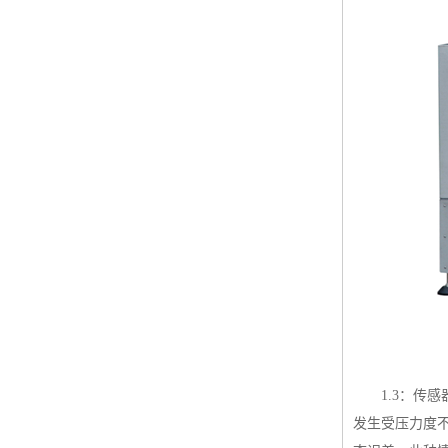
1.3
：传感
发生受压力度