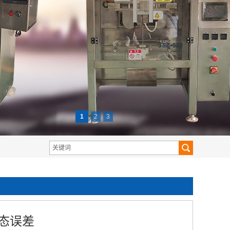
1
2
3
态误差