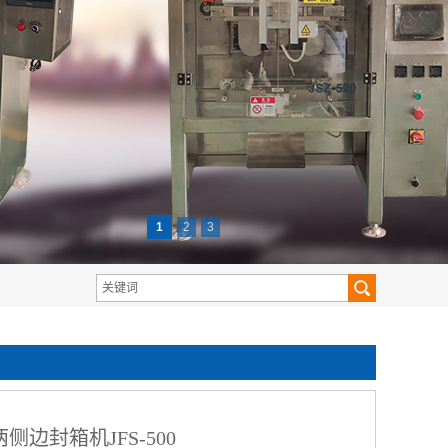
1
2
3
两侧边封箱机JFS-500