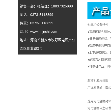
销售一部：张经理：18837325998
固话：0373-5118899
传真：0373-5118899
封箱机设备特性
网址：www.hnjnshi.com
●采用国际先进技
●根据纸箱规格，
地址：河南省新乡市牧野区电源产业
●适用于侧边开口
园区创业路2号
●上下皮带驱动，
●配装刀片防护装
●可单机作业，
封箱机应用范围
广泛应食品、医
选用河南金狮封
河南金狮自主研