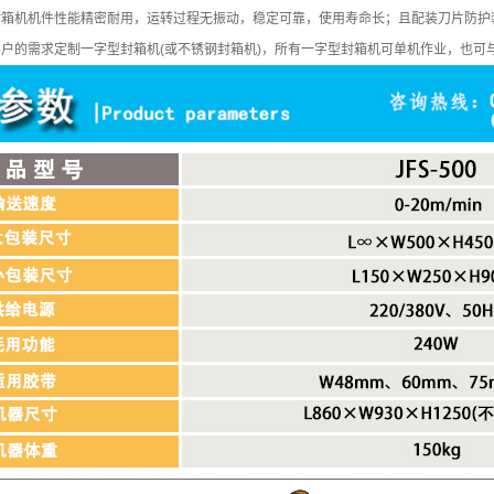
封箱机机件性能精密耐用，运转过程无振动，稳定可靠，使用寿命长；且配装刀片防护
户的需求定制一字型封箱机(或不锈钢封箱机)，所有一字型封箱机可单机作业，也可