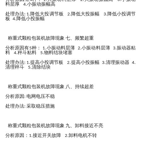
料层厚
小振动振幅高
4.
处理办法
降低大投调节板
降低大投振幅
降低小投调节
: 1.
2.
3.
板
降低小投振幅
4.
称重式颗粒包装机故障现象
七、频繁超重
分析原因有
种：
小振动料层薄
小振动料层薄
振动器粘
5
1.
2.
3.
料
秤斗粘料
物料结块堵塞
4.
5.
处理办法
提高小投调节板
提高小投振幅
清理振动器
: 1.
2.
3.
4.
清理秤斗
清除结块
5.
称重式颗粒包装机故障现象
八、持续超差
分析原因
电网电压不稳
:
处理办法
采取稳压措施
:
称重式颗粒包装机故障现象
九、卸料接近不亮
分析原因：
接近开关故障
卸料电机不转
1.
2.