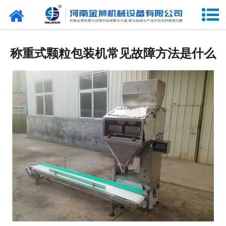
网站首页
关于我们
称重式颗粒包装机常见故障方法是什么
产品中心
新闻中心
合作客户
展会信息
客户留言
联系我们
阿里巴巴